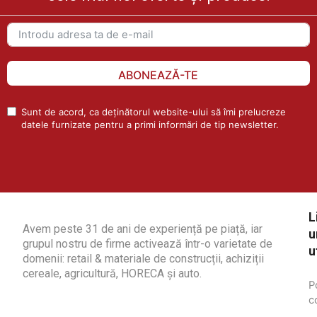
ABONEAZĂ-TE
Sunt de acord, ca deținătorul website-ului să îmi prelucreze
datele furnizate pentru a primi informări de tip newsletter.
L
Avem peste 31 de ani de experiență pe piață, iar
u
grupul nostru de firme activează într-o varietate de
u
domenii: retail & materiale de construcții, achiziții
cereale, agricultură, HORECA și auto.
P
c