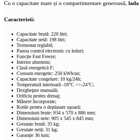
Cu o capacitate mare și o compartimentare generoasă,
lada
Caracteristi:
Capacitate brută: 220 litri;
Capacitate netă: 198 litri;
Termostat reglabil;
Panou control electronic cu leduri;
Funcție Fast Freeze;
Interior aluminiu;
Clasă energetică F;
Consum energetic: 250 kWh/an;
Capacitate congelare: 10 kg/24h;
Temperatură interioară -18°C <>-24°C;
Dezgheţare manuală;
Orificiu pentru drenaj;
Mânere încorporate;
Rotile pentru o deplasare uşoară;
Dimensiuni brute: 934 x 570 x 886 mm;
Dimensiuni nete: 905 x 545 x 845 mm;
Greutate brută: 35 kg;
Greutate netă: 31 kg;
Garanție 36 luni;