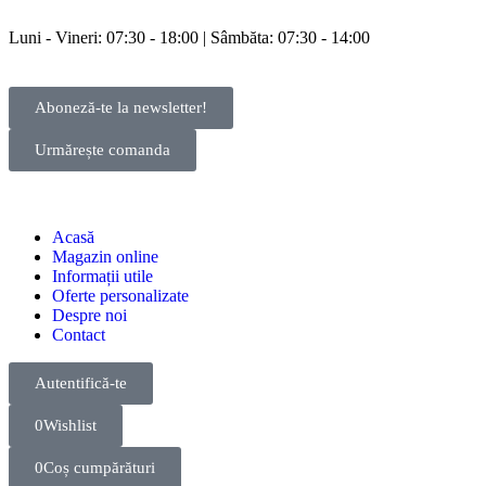
Luni - Vineri: 07:30 - 18:00 | Sâmbăta: 07:30 - 14:00
Aboneză-te la newsletter!
Urmărește comanda
Acasă
Magazin online
Informații utile
Oferte personalizate
Despre noi
Contact
Autentifică-te
0
Wishlist
0
Coș cumpărături