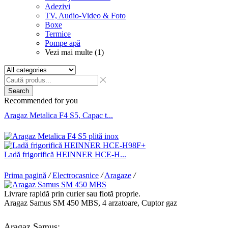
Adezivi
TV, Audio-Video & Foto
Boxe
Termice
Pompe apă
Vezi mai multe (1)
Search
Recommended for you
Aragaz Metalica F4 S5, Capac t...
Ladă frigorifică HEINNER HCE-H...
Prima pagină
/
Electrocasnice
/
Aragaze
/
Livrare rapidă prin curier sau flotă proprie.
Aragaz Samus SM 450 MBS, 4 arzatoare, Cuptor gaz
Aragaz Samus: