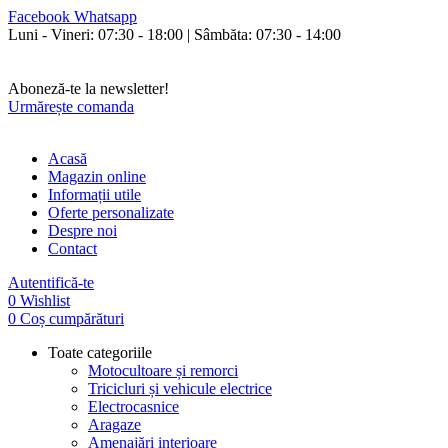
Facebook
Whatsapp
Luni - Vineri: 07:30 - 18:00 | Sâmbăta: 07:30 - 14:00
Orice cumperi poți plăti și în rate fixe fără avans și fără dobândă!
Livrăm în toată țara.
Aboneză-te la newsletter!
Urmărește comanda
Acasă
Magazin online
Informații utile
Oferte personalizate
Despre noi
Contact
Autentifică-te
0
Wishlist
0
Coș cumpărături
Toate categoriile
Motocultoare și remorci
Tricicluri și vehicule electrice
Electrocasnice
Aragaze
Amenajări interioare