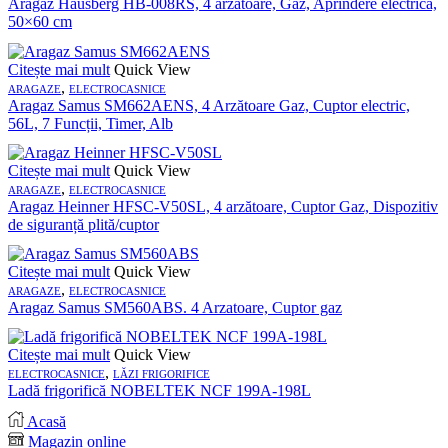
Aragaz Hausberg HB-008RS, 4 arzătoare, Gaz, Aprindere electrică,
50×60 cm
Citește mai mult
Quick View
,
ARAGAZE
ELECTROCASNICE
Aragaz Samus SM662AENS, 4 Arzătoare Gaz, Cuptor electric,
56L, 7 Funcții, Timer, Alb
Citește mai mult
Quick View
,
ARAGAZE
ELECTROCASNICE
Aragaz Heinner HFSC-V50SL, 4 arzătoare, Cuptor Gaz, Dispozitiv
de siguranță plită/cuptor
Citește mai mult
Quick View
,
ARAGAZE
ELECTROCASNICE
Aragaz Samus SM560ABS. 4 Arzatoare, Cuptor gaz
Citește mai mult
Quick View
,
ELECTROCASNICE
LĂZI FRIGORIFICE
Ladă frigorifică NOBELTEK NCF 199A-198L
Acasă
Magazin online