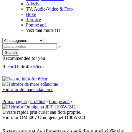
Adezivi
TV, Audio-Video & Foto
Boxe
Termice
Pompe apă
Vezi mai multe (1)
Search
Recommended for you
Racord hidrofor 60cm
Hidrofor de mare adâncime
Prima pagină
/
Grădină
/
Pompe apă
/
Livrare rapidă prin curier sau flotă proprie.
Hidrofor OM5007 Omnigena jet 1100W/24L
Sistem automat de alimentare cu apă din puțuri și fântâni