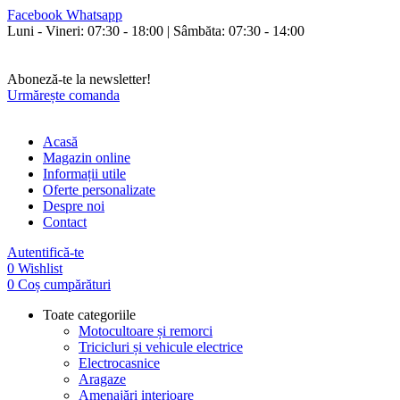
Facebook
Whatsapp
Luni - Vineri: 07:30 - 18:00 | Sâmbăta: 07:30 - 14:00
Orice cumperi poți plăti și în rate fixe fără avans și fără dobândă!
Livrăm în toată țara.
Aboneză-te la newsletter!
Urmărește comanda
Acasă
Magazin online
Informații utile
Oferte personalizate
Despre noi
Contact
Autentifică-te
0
Wishlist
0
Coș cumpărături
Toate categoriile
Motocultoare și remorci
Tricicluri și vehicule electrice
Electrocasnice
Aragaze
Amenajări interioare