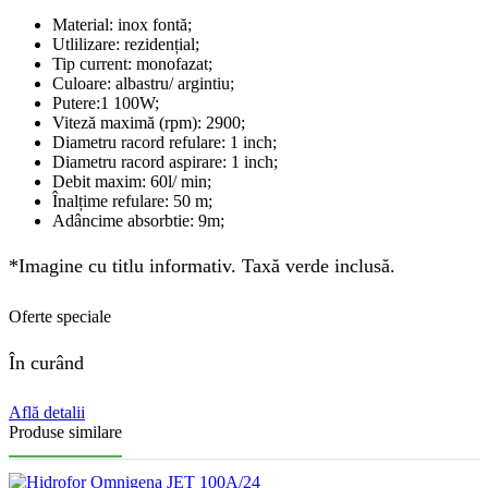
Material: inox fontă;
Utlilizare: rezidențial;
Tip current: monofazat;
Culoare: albastru/ argintiu;
Putere:1 100W;
Viteză maximă (rpm): 2900;
Diametru racord refulare: 1 inch;
Diametru racord aspirare: 1 inch;
Debit maxim: 60l/ min;
Înalțime refulare: 50 m;
Adâncime absorbtie: 9m;
*Imagine cu titlu informativ. Taxă verde inclusă.
Oferte speciale
În curând
Află detalii
Produse similare