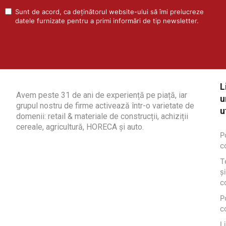
Sunt de acord, ca deținătorul website-ului să îmi prelucreze
datele furnizate pentru a primi informări de tip newsletter.
L
Avem peste 31 de ani de experiență pe piață, iar
u
grupul nostru de firme activează într-o varietate de
u
domenii: retail & materiale de construcții, achiziții
cereale, agricultură, HORECA și auto.
P
c
T
și
c
P
c
L