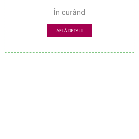
În curând
AFLĂ DETALII