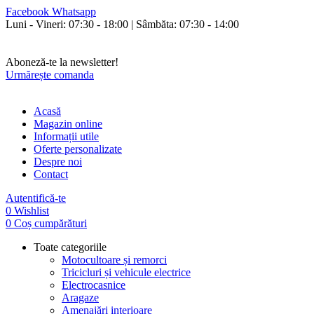
Facebook
Whatsapp
Luni - Vineri: 07:30 - 18:00 | Sâmbăta: 07:30 - 14:00
Orice cumperi poți plăti și în rate fixe fără avans și fără dobândă!
Livrăm în toată țara.
Aboneză-te la newsletter!
Urmărește comanda
Acasă
Magazin online
Informații utile
Oferte personalizate
Despre noi
Contact
Autentifică-te
0
Wishlist
0
Coș cumpărături
Toate categoriile
Motocultoare și remorci
Tricicluri și vehicule electrice
Electrocasnice
Aragaze
Amenajări interioare