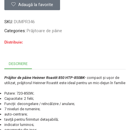
Adaugă la favorite
SKU:
DUMPR346
Categories:
Prăjitoare de pâine
Distribuie:
DESCRIERE
Prăjitor de pâine Heinner Roastit 850 HTP-850BK-
compact și ușor de
utilizat, prăjitorul Heinner Roastit este ideal pentru un mic-dejun în familie
Putere: 720-850W;
Capacitate: 2 felii;
Funcții: decongelare / reîncălzire / anulare;
7 niveluri de rumenire;
auto-centrare;
taviță pentru firimituri detașabilă;
indicator luminos;
ornamnete din inox;