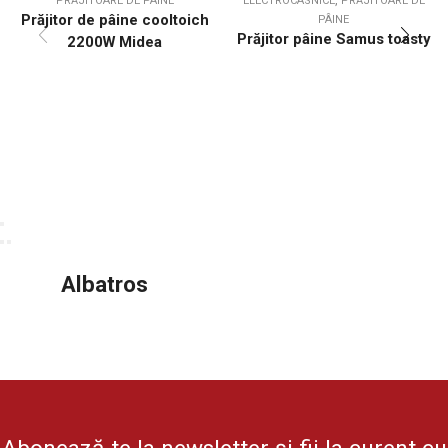
PRĂJITOARE DE PÂINE
ELECTROCASNICE
PRĂJITOARE DE
Prăjitor de pâine cooltoich
PÂINE
Prăjitor pâine Samus toasty
2200W Midea
Albatros