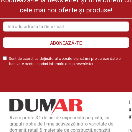
Abonează-te la newsletter și fii la curent cu
cele mai noi oferte și produse!
ABONEAZĂ-TE
Sunt de acord, ca deținătorul website-ului să îmi prelucreze datele
furnizate pentru a primi informări de tip newsletter.
L
u
u
Avem peste 31 de ani de experiență pe piață, iar
grupul nostru de firme activează într-o varietate de
domenii: retail & materiale de construcții, achiziții
Po