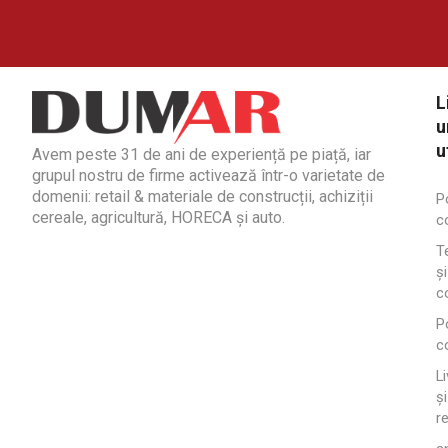
L
u
u
Avem peste 31 de ani de experiență pe piață, iar
grupul nostru de firme activează într-o varietate de
domenii: retail & materiale de construcții, achiziții
Po
cereale, agricultură, HORECA și auto.
co
T
și
co
Po
c
Li
și
r