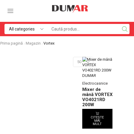
Prima pagină
Magazin
Vortex
/
/
Electrocasnice
Mixer de
mână VORTEX
VO4021RD
200W
CITEȘTE
MAI
MULT