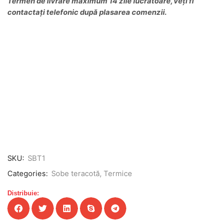
Termen de livrare maximum 14 zile lucrătoare, veți fi
contactați telefonic după plasarea comenzii.
SKU:
SBT1
Categories:
Sobe teracotă
,
Termice
Distribuie: