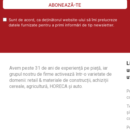
ABONEAZĂ-TE
Sunt de acord, ca deținătorul website-ului să îmi prelucreze
datele furnizate pentru a primi informări de tip newsletter.
L
Avem peste 31 de ani de experiență pe piață, iar
u
grupul nostru de firme activează într-o varietate de
u
domenii: retail & materiale de construcții, achiziții
cereale, agricultură, HORECA și auto.
P
c
T
și
c
P