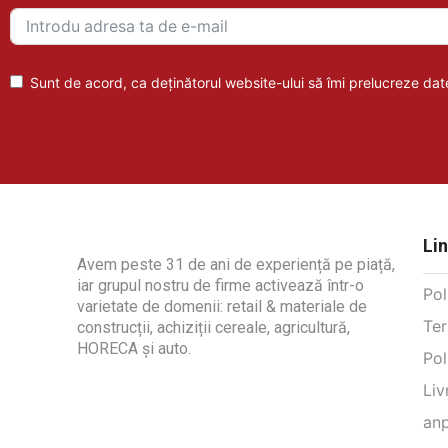
Sunt de acord, ca deținătorul website-ului să îmi prelucreze date
Lin
Avem peste 31 de ani de experiență pe piață,
iar grupul nostru de firme activează într-o
Pol
varietate de domenii: retail & materiale de
Ter
construcții, achiziții cereale, agricultură,
HORECA și auto.
Pol
Liv
anp