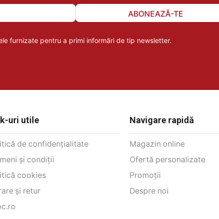
ABONEAZĂ-TE
le furnizate pentru a primi informări de tip newsletter.
k-uri utile
Navigare rapidă
itică de confidențialitate
Magazin online
meni și condiții
Ofertă personalizate
itică cookies
Promoții
rare și retur
Despre noi
c.ro