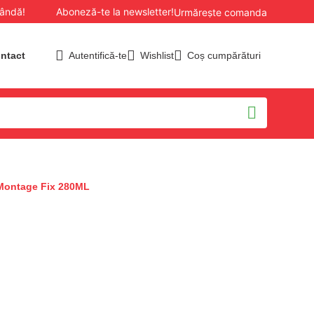
bândă!
Aboneză-te la newsletter!
Livrăm în toată țara.
Urmărește comanda
ntact
Autentifică-te
Wishlist
Coș cumpărături
 Montage Fix 280ML