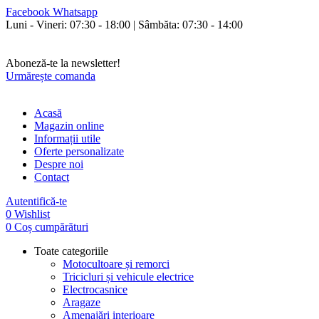
Facebook
Whatsapp
Luni - Vineri: 07:30 - 18:00 | Sâmbăta: 07:30 - 14:00
Orice cumperi poți plăti și în rate fixe fără avans și fără dobândă!
Livrăm în toată țara.
Aboneză-te la newsletter!
Urmărește comanda
Acasă
Magazin online
Informații utile
Oferte personalizate
Despre noi
Contact
Autentifică-te
0
Wishlist
0
Coș cumpărături
Toate categoriile
Motocultoare și remorci
Tricicluri și vehicule electrice
Electrocasnice
Aragaze
Amenajări interioare