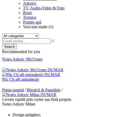
Adezivi
TV, Audio-Video & Foto
Boxe
Termice
Pompe apă
Vezi mai multe (1)
Search
Recommended for you
Notes Adeziv 38x51mm
Plic C6 alb autoadeziv
Prima pagină
/
Birotică & Papetărie
/
Livrare rapidă prin curier sau flotă proprie.
Notes Adeziv Milan
Design atrăgător;