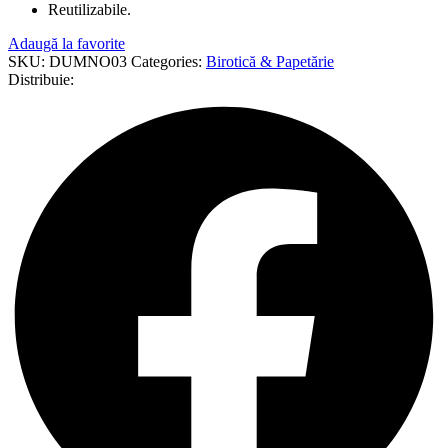
Reutilizabile.
Adaugă la favorite
SKU:
DUMNO03
Categories:
Birotică & Papetărie
Distribuie: