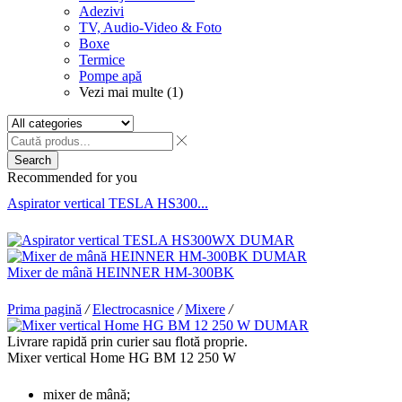
Adezivi
TV, Audio-Video & Foto
Boxe
Termice
Pompe apă
Vezi mai multe (1)
Search
Recommended for you
Aspirator vertical TESLA HS300...
Mixer de mână HEINNER HM-300BK
Prima pagină
/
Electrocasnice
/
Mixere
/
Livrare rapidă prin curier sau flotă proprie.
Mixer vertical Home HG BM 12 250 W
mixer de mână;