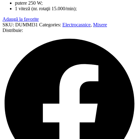
putere 250 W;
1 viteză (nr. rotaţii 15.000/min);
Adaugă la favorite
SKU:
DUMMI31
Categories:
Electrocasnice
,
Mixere
Distribuie: