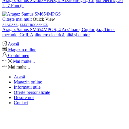
Aragaz Samus SM663AENS, 4 Arzătoare gaz, Cuptor electric, 56
L, 7 Funcții
Citește mai mult
Quick View
,
ARAGAZE
ELECTROCASNICE
Aragaz Samus SM654MPGS, 4 Arzătoare, Cuptor gaz, Timer
mecanic, Grill, Aplindere electrică plită și cuptor
Acasă
Magazin online
Contul meu
Mai multe...
Mai multe...
Acasă
Magazin online
Informații utile
Oferte personalizate
Despre noi
Contact