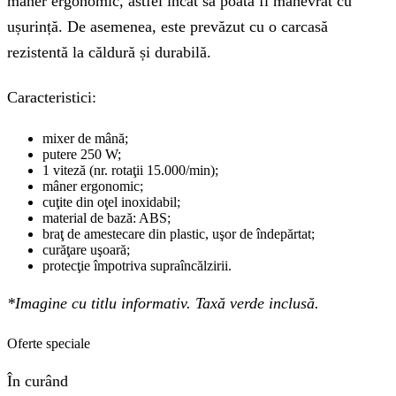
mâner ergonomic, astfel încât să poată fi manevrat cu
ușurință. De asemenea, este prevăzut cu o carcasă
rezistentă la căldură și durabilă.
Caracteristici:
mixer de mână;
putere 250 W;
1 viteză (nr. rotaţii 15.000/min);
mâner ergonomic;
cuţite din oţel inoxidabil;
material de bază: ABS;
braţ de amestecare din plastic, uşor de îndepărtat;
curăţare uşoară;
protecţie împotriva supraîncălzirii.
*Imagine cu titlu informativ. Taxă verde inclusă.
Oferte speciale
În curând