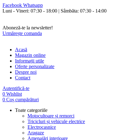
Facebook
Whatsapp
Luni - Vineri: 07:30 - 18:00 | Sâmbăta: 07:30 - 14:00
Orice cumperi poți plăti și în rate fixe fără avans și fără dobândă!
Livrăm în toată țara.
Aboneză-te la newsletter!
Urmărește comanda
Acasă
Magazin online
Informații utile
Oferte personalizate
Despre noi
Contact
Autentifică-te
0
Wishlist
0
Coș cumpărături
Toate categoriile
Motocultoare și remorci
Tricicluri și vehicule electrice
Electrocasnice
Aragaze
Amenajări interioare