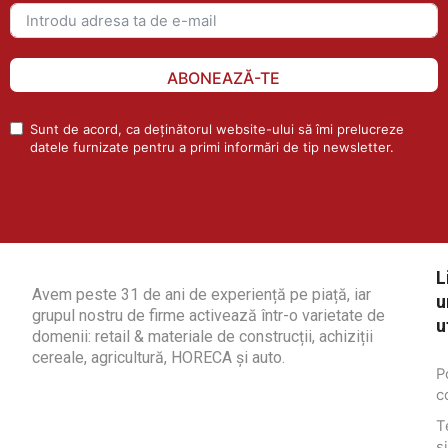
ABONEAZĂ-TE
Sunt de acord, ca deținătorul website-ului să îmi prelucreze
datele furnizate pentru a primi informări de tip newsletter.
L
Avem peste 31 de ani de experiență pe piață, iar
u
grupul nostru de firme activează într-o varietate de
u
domenii: retail & materiale de construcții, achiziții
cereale, agricultură, HORECA și auto.
P
c
T
și