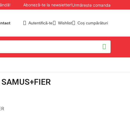
bândă!
Aboneză-te la newsletter!
Livrăm în toată țara.
Urmărește comanda
ntact
Autentifică-te
Wishlist
Coș cumpărături
ar SAMUS+FIER
ER