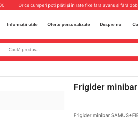
:00
Orice cumperi poți plăti și în rate fixe fără avans și fără do
Informații utile
Oferte personalizate
Despre noi
Co
Frigider minib
Frigider minibar SAMUS+FI