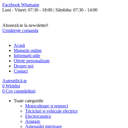
Facebook
Whatsapp
Luni - Vineri: 07:30 - 18:00 | Sâmbăta: 07:30 - 14:00
Aboneză-te la newsletter!
Urmărește comanda
Acasă
Magazin online
Informații utile
Oferte personalizate
Despre noi
Contact
Autentifică-te
0
Wishlist
0
Coș cumpărături
Toate categoriile
Motocultoare și remorci
Tricicluri și vehicule electrice
Electrocasnice
Aragaze
Amenajări interioare