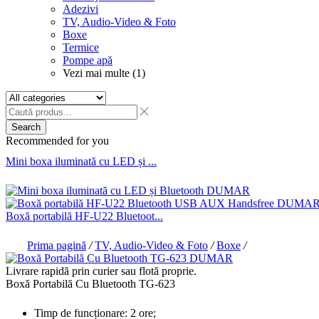
Adezivi
TV, Audio-Video & Foto
Boxe
Termice
Pompe apă
Vezi mai multe (1)
Search
Recommended for you
Mini boxa iluminată cu LED și ...
Boxă portabilă HF-U22 Bluetoot...
Prima pagină
/
TV, Audio-Video & Foto
/
Boxe
/
Livrare rapidă prin curier sau flotă proprie.
Boxă Portabilă Cu Bluetooth TG-623
Timp de funcționare: 2 ore;