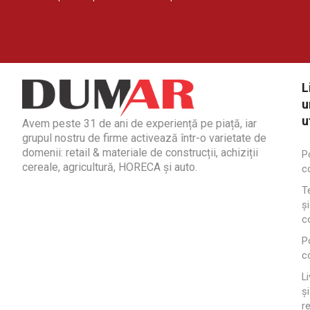
L
u
u
Avem peste 31 de ani de experiență pe piață, iar
grupul nostru de firme activează într-o varietate de
domenii: retail & materiale de construcții, achiziții
Po
cereale, agricultură, HORECA și auto.
co
T
și
co
Po
c
Li
și
r