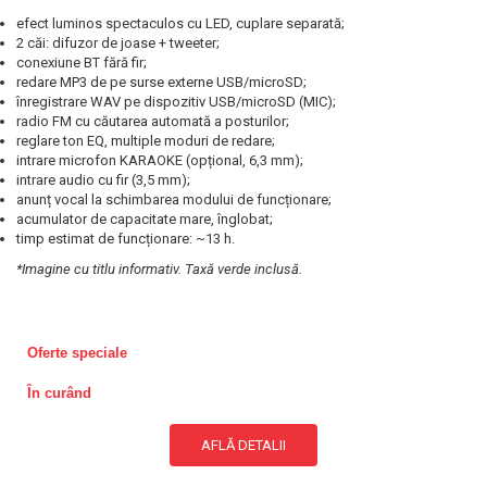
efect luminos spectaculos cu LED, cuplare separată;
2 căi: difuzor de joase + tweeter;
conexiune BT fără fir;
redare MP3 de pe surse externe USB/microSD;
înregistrare WAV pe dispozitiv USB/microSD (MIC);
radio FM cu căutarea automată a posturilor;
reglare ton EQ, multiple moduri de redare;
intrare microfon KARAOKE (opțional, 6,3 mm);
intrare audio cu fir (3,5 mm);
anunț vocal la schimbarea modului de funcționare;
acumulator de capacitate mare, înglobat;
timp estimat de funcționare: ~13 h.
*Imagine cu titlu informativ. Taxă verde inclusă.
Oferte speciale
În curând
AFLĂ DETALII