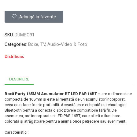
Adaugă la favorite
SKU:
DUMBO91
Categories:
Boxe
,
TV, Audio-Video & Foto
Distribuie:
DESCRIERE
Boxă Party 165MM Acumulator BT LED PAR 16BT
– are o dimensiune
compactă de 165mm și este alimentată de un acumulator
încorporat
,
ceea ce o face foarte portabilă.
Această
este echipată cu tehnologie
Bluetooth pentru a
conecta
dispozitivele compatibile fără fir. De
asemenea, are
încorporat
un LED
PAR
16BT,
care
oferă o iluminare
colorată și atrăgătoare pentru a
animă
orice petrecere
sau
eveniment.
Caracteristici: