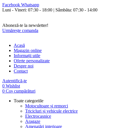
Facebook
Whatsapp
Luni - Vineri: 07:30 - 18:00 | Sâmbăta: 07:30 - 14:00
Aboneză-te la newsletter!
Urmărește comanda
Acasă
Magazin online
Informații utile
Oferte personalizate
Despre noi
Contact
Autentifică-te
0
Wishlist
0
Coș cumpărături
Toate categoriile
Motocultoare și remorci
Tricicluri și vehicule electrice
Electrocasnice
Aragaze
Amenajări interioare