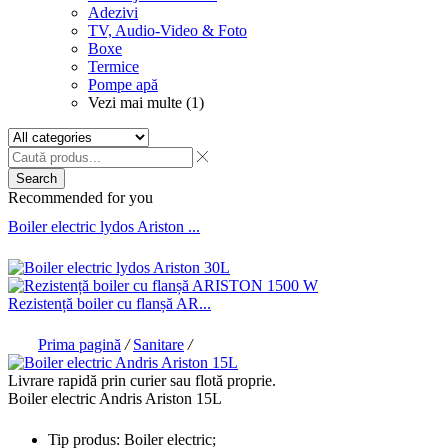
Adezivi
TV, Audio-Video & Foto
Boxe
Termice
Pompe apă
Vezi mai multe (1)
Search
Recommended for you
Boiler electric lydos Ariston ...
Rezistență boiler cu flanșă AR...
Prima pagină
/
Sanitare
/
Livrare rapidă prin curier sau flotă proprie.
Boiler electric Andris Ariston 15L
Tip produs: Boiler electric;