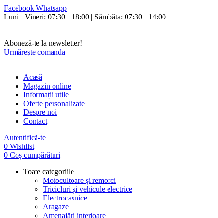
Facebook
Whatsapp
Luni - Vineri: 07:30 - 18:00 | Sâmbăta: 07:30 - 14:00
Orice cumperi poți plăti și în rate fixe fără avans și fără dobândă!
Livrăm în toată țara.
Aboneză-te la newsletter!
Urmărește comanda
Acasă
Magazin online
Informații utile
Oferte personalizate
Despre noi
Contact
Autentifică-te
0
Wishlist
0
Coș cumpărături
Toate categoriile
Motocultoare și remorci
Tricicluri și vehicule electrice
Electrocasnice
Aragaze
Amenajări interioare