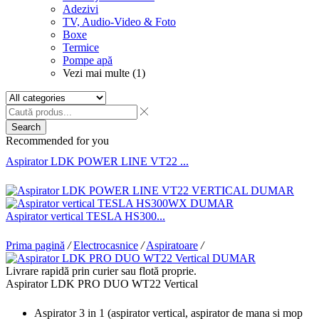
Adezivi
TV, Audio-Video & Foto
Boxe
Termice
Pompe apă
Vezi mai multe (1)
Search
Recommended for you
Aspirator LDK POWER LINE VT22 ...
Aspirator vertical TESLA HS300...
Prima pagină
/
Electrocasnice
/
Aspiratoare
/
Livrare rapidă prin curier sau flotă proprie.
Aspirator LDK PRO DUO WT22 Vertical
Aspirator 3 in 1 (aspirator vertical, aspirator de mana si mop