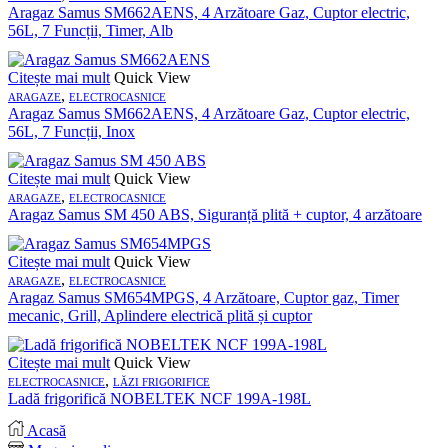
Aragaz Samus SM662AENS, 4 Arzătoare Gaz, Cuptor electric,
56L, 7 Funcții, Timer, Alb
Citește mai mult
Quick View
,
ARAGAZE
ELECTROCASNICE
Aragaz Samus SM662AENS, 4 Arzătoare Gaz, Cuptor electric,
56L, 7 Funcții, Inox
Citește mai mult
Quick View
,
ARAGAZE
ELECTROCASNICE
Aragaz Samus SM 450 ABS, Siguranță plită + cuptor, 4 arzătoare
Citește mai mult
Quick View
,
ARAGAZE
ELECTROCASNICE
Aragaz Samus SM654MPGS, 4 Arzătoare, Cuptor gaz, Timer
mecanic, Grill, Aplindere electrică plită și cuptor
Citește mai mult
Quick View
,
ELECTROCASNICE
LĂZI FRIGORIFICE
Ladă frigorifică NOBELTEK NCF 199A-198L
Acasă