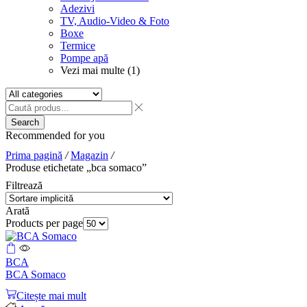
Adezivi
TV, Audio-Video & Foto
Boxe
Termice
Pompe apă
Vezi mai multe (1)
Search
Recommended for you
Prima pagină
/
Magazin
/
Produse etichetate „bca somaco”
Filtrează
Arată
Products per page
BCA
BCA Somaco
Citește mai mult