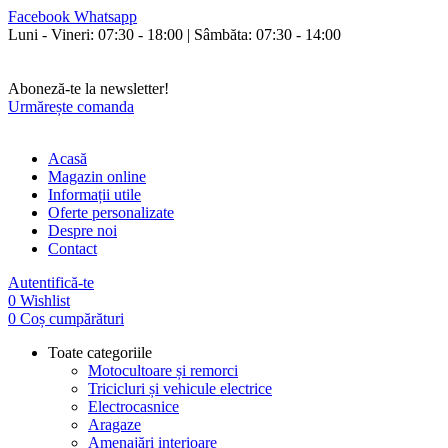
Facebook
Whatsapp
Luni - Vineri: 07:30 - 18:00 | Sâmbăta: 07:30 - 14:00
Orice cumperi poți plăti și în rate fixe fără avans și fără dobândă!
Livrăm în toată țara.
Aboneză-te la newsletter!
Urmărește comanda
Acasă
Magazin online
Informații utile
Oferte personalizate
Despre noi
Contact
Autentifică-te
0
Wishlist
0
Coș cumpărături
Toate categoriile
Motocultoare și remorci
Tricicluri și vehicule electrice
Electrocasnice
Aragaze
Amenajări interioare