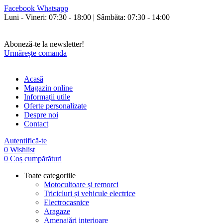
Facebook
Whatsapp
Luni - Vineri: 07:30 - 18:00 | Sâmbăta: 07:30 - 14:00
Orice cumperi poți plăti și în rate fixe fără avans și fără dobândă!
Livrăm în toată țara.
Aboneză-te la newsletter!
Urmărește comanda
Acasă
Magazin online
Informații utile
Oferte personalizate
Despre noi
Contact
Autentifică-te
0
Wishlist
0
Coș cumpărături
Toate categoriile
Motocultoare și remorci
Tricicluri și vehicule electrice
Electrocasnice
Aragaze
Amenajări interioare